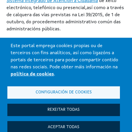
Sistema Integrado de Atención á Cidadanía
de xeito
electrónico, telefónico ou presencial,así como a través
de calquera das vías previstas na Lei 39/2015, de 1 de
outubro, do procedemento administrativo común das
administracións públicas.
As reclamacións serán recibidas e tratadas pola
Este portal emprega cookies propias ou de
Axencia para a Modernización Tecnolóxica de Galicia da
terceiros con fins analíticos, así como ligazóns a
Xunta de Galicia.
portais de terceiros para poder compartir contido
nas redes sociais. Pode obter máis información na
política de cookies
.
Copyright. Xunta de Galicia. Información mantida e publicada na
internet pola Xunta de Galicia
CONFIGURACIÓN DE COOKIES
Atención á ciudadanía
Accesibilidade
REXEITAR TODAS
Aviso Legal
Política de privacidade
ACEPTAR TODAS
Mapa do portal