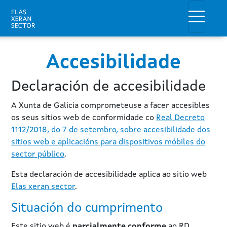
Ir o contido principal
Toggle
Accesibilidade
Declaración de accesibilidade
A Xunta de Galicia comprometeuse a facer accesibles
os seus sitios web de conformidade co
Real Decreto
1112/2018, do 7 de setembro, sobre accesibilidade dos
sitios web e aplicacións para dispositivos móbiles do
sector público
.
Esta declaración de accesibilidade aplica ao sitio web
Elas xeran sector
.
Situación do cumprimento
Este sitio web é
parcialmente conforme
ao RD