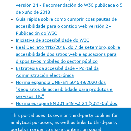
versión 2.1 - Recomendación do W3C publicada o 5
de xuño de 2018
Guía rápida sobre como cumprir coas pautas de
accesibilidade para o contido web versión 2 -
Publicación do W3C
Iniciativa de accesibilidade do W3C
Real Decreto 1112/2018, do 7 de setembro, sobre
accesibilidade dos sitios web e aplicacións para
dispositivos móbiles do sector público
Estratexia da accesibilidade - Portal da
Administración electrónica
Norma española UNE-EN 301549:2020 dos
"Requisitos de accesibilidade para produtos e
servizos TIC"
Norma europea EN 301 549 v.3.2.1 (2021-03) dos
"Requisitos de accesibilidade para produtos e
This portal uses its own or third-party cookies for
servizos TIC"
analytical purposes, as well as links to third-party
Atención á cidadanía
portals in order to share content on social